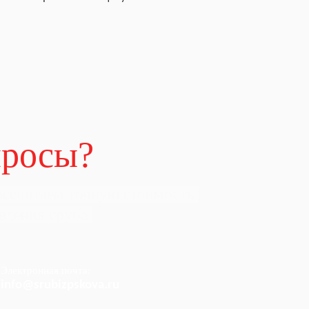
просы?
ассчитаем точную стоимость
вления сруба
и доставки на ваш
Электронная почта:
info@srubizpskova.ru