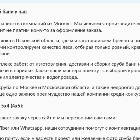
 бани у нас:
льшинства компаний из Москвы. Мы являемся производителя
ит не платим кому-то за оформление заказа.
лянка в Псковской области, где мы заготавливаем бревно и 
ми контролируем качество леса, отбирая только ровный, кре
бани.
лекс работ: от изготовления, доставки и сборки сруба бани 
печи в парилке. Также наши мастера помогут с выбором кров
ния электричества и водопровода.
сруба по Москве и Московской области, а также недорогая д
ещё одно важное преимущество нашей компании среди конку
5х4 (4х5):
вьте заявку через сайт и мы перезвоним вам сами;
Viber или Whatsapp, наши сотрудники помогут с комплектаци
 почту, если у вас есть проект или желаемые фото сруба ба