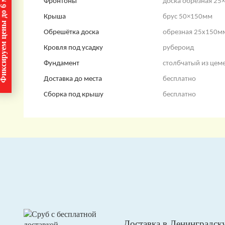
сируем цены до 6 месяцев!
Фронтоны
доска обрезная 25
Крыша
брус 50×150мм
Обрешётка доска
обрезная 25х150м
Кровля под усадку
рубероид
Фундамент
столбчатый из цем
Доставка до места
бесплатно
Сборка под крышу
бесплатно
Доставка в Ленинградск