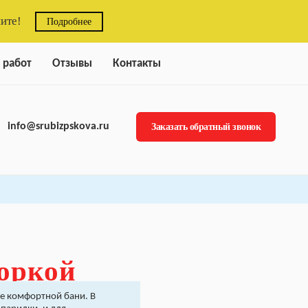
ите!
Подробнее
 работ
Отзывы
Контакты
info@srubizpskova.ru
Заказать обратный звонок
боркой
е комфортной бани. В