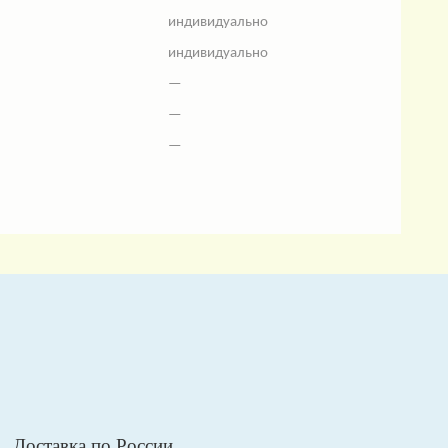
индивидуально
индивидуально
—
—
—
Доставка по России