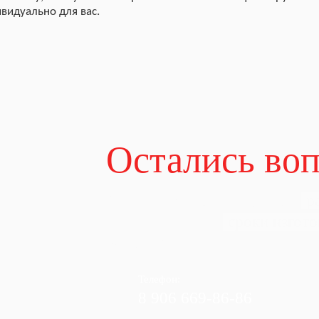
видуально для вас.
Остались во
Отправьте нам заявку и мы
р
вашего проекта,
сроки изгото
участок!
Телефон:
8 906 669-86-86