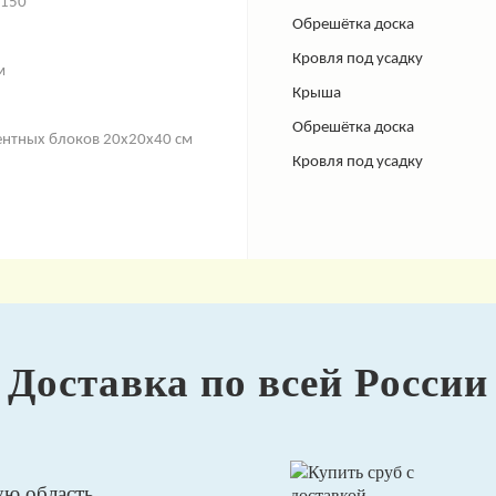
×150
Обрешётка доска
Кровля под усадку
м
Крыша
Обрешётка доска
ентных блоков 20х20х40 см
Кровля под усадку
Доставка по всей России
ую область