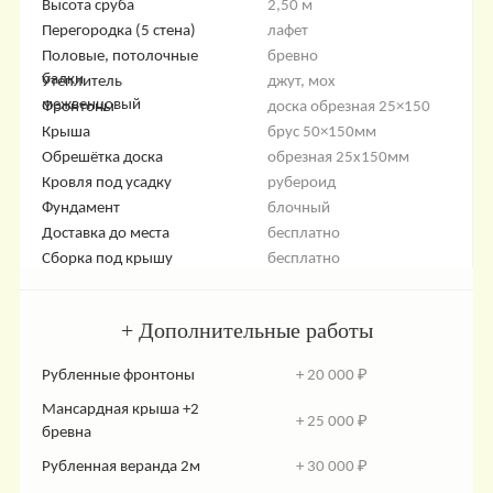
Высота сруба
2,50 м
Перегородка (5 стена)
лафет
Половые, потолочные
бревно
балки
Утеплитель
джут, мох
межвенцовый
Фронтоны
доска обрезная 25×150
Крыша
брус 50×150мм
Обрешётка доска
обрезная 25х150мм
Кровля под усадку
рубероид
Фундамент
блочный
Доставка до места
бесплатно
Сборка под крышу
бесплатно
+ Дополнительные работы
Рубленные фронтоны
+ 20 000 ₽
Мансардная крыша +2
+ 25 000 ₽
бревна
Рубленная веранда 2м
+ 30 000 ₽