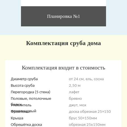
Планировка №1
Комплектация сруба дома
Комплектация входит в стоимость
Диаметр сруба
от 24 см, ель, сосна
Высота сруба
2,50 м
Перегородка (5 стена)
лафет
Половые, потолочные
бревно
балки
Утеплитель
джут, мох
межвенцовый
Фронтоны
доска обрезная 25×150
Крыша
брус 50×150мм
Обрешётка доска
обрезная 25х150мм