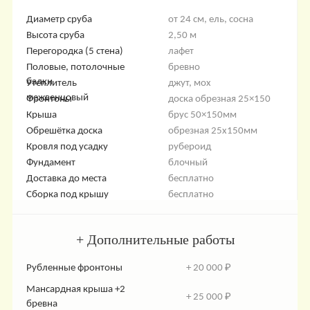
Диаметр сруба
от 24 см, ель, сосна
Высота сруба
2,50 м
Перегородка (5 стена)
лафет
Половые, потолочные
бревно
балки
Утеплитель
джут, мох
межвенцовый
Фронтоны
доска обрезная 25×150
Крыша
брус 50×150мм
Обрешётка доска
обрезная 25х150мм
Кровля под усадку
рубероид
Фундамент
блочный
Доставка до места
бесплатно
Сборка под крышу
бесплатно
+ Дополнительные работы
Рубленные фронтоны
+ 20 000 ₽
Мансардная крыша +2
+ 25 000 ₽
бревна